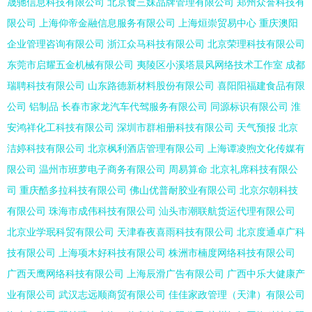
晟驰信息科技有限公司
北京食三妹品牌管理有限公司
郑州众誉科技有
限公司
上海仰帝金融信息服务有限公司
上海烜崇贸易中心
重庆澳阳
企业管理咨询有限公司
浙江众马科技有限公司
北京荣理科技有限公司
东莞市启耀五金机械有限公司
夷陵区小溪塔晨风网络技术工作室
成都
瑞聘科技有限公司
山东路德新材料股份有限公司
喜阳阳福建食品有限
公司
铝制品
长春市家龙汽车代驾服务有限公司
同源标识有限公司
淮
安鸿祥化工科技有限公司
深圳市群相册科技有限公司
天气预报
北京
洁婷科技有限公司
北京枫利酒店管理有限公司
上海谭凌煦文化传媒有
限公司
温州市班萝电子商务有限公司
周易算命
北京礼席科技有限公
司
重庆酷多拉科技有限公司
佛山优普耐胶业有限公司
北京尔朝科技
有限公司
珠海市成伟科技有限公司
汕头市潮联航货运代理有限公司
北京业学珉科贸有限公司
天津春夜喜雨科技有限公司
北京度通卓广科
技有限公司
上海项木好科技有限公司
株洲市楠度网络科技有限公司
广西天鹰网络科技有限公司
上海辰滑广告有限公司
广西中乐大健康产
业有限公司
武汉志远顺商贸有限公司
佳佳家政管理（天津）有限公司