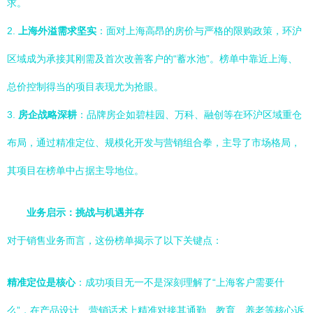
求。
2.
上海外溢需求坚实
：面对上海高昂的房价与严格的限购政策，环沪
区域成为承接其刚需及首次改善客户的“蓄水池”。榜单中靠近上海、
总价控制得当的项目表现尤为抢眼。
3.
房企战略深耕
：品牌房企如碧桂园、万科、融创等在环沪区域重仓
布局，通过精准定位、规模化开发与营销组合拳，主导了市场格局，
其项目在榜单中占据主导地位。
业务启示：挑战与机遇并存
对于销售业务而言，这份榜单揭示了以下关键点：
精准定位是核心
：成功项目无一不是深刻理解了“上海客户需要什
么”，在产品设计、营销话术上精准对接其通勤、教育、养老等核心诉