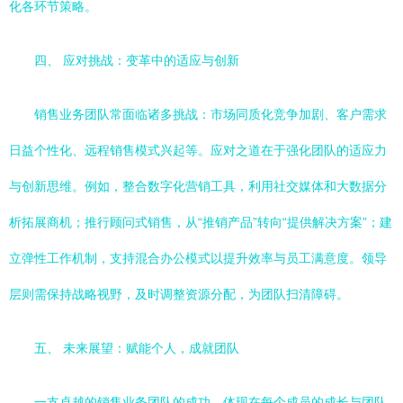
化各环节策略。
四、 应对挑战：变革中的适应与创新
销售业务团队常面临诸多挑战：市场同质化竞争加剧、客户需求
日益个性化、远程销售模式兴起等。应对之道在于强化团队的适应力
与创新思维。例如，整合数字化营销工具，利用社交媒体和大数据分
析拓展商机；推行顾问式销售，从“推销产品”转向“提供解决方案”；建
立弹性工作机制，支持混合办公模式以提升效率与员工满意度。领导
层则需保持战略视野，及时调整资源分配，为团队扫清障碍。
五、 未来展望：赋能个人，成就团队
一支卓越的销售业务团队的成功，体现在每个成员的成长与团队