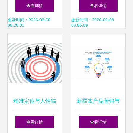
性强，销售高增长
房地产企业销售业
查看详情
查看详情
叠加可观股息，投
绩TOP10分析
更新时间：2026-08-08
更新时间：2026-08-08
05:28:01
03:56:59
资价值凸显
精准定位与人性锚
新疆农产品营销与
点 商界赢家的风险
销售业务的创新突
查看详情
查看详情