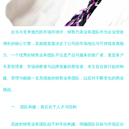
在当今竞争激烈的市场环境中，销售代表业务团队作为企业营收
增长的核心引擎，其效能直接决定了公司的市场地位与可持续发展能
力。一个优秀的销售业务团队不仅是产品与服务的推广者，更是客户
关系管理者、市场洞察者与品牌形象的塑造者。本文旨在探讨如何构
建、管理与赋能一支高绩效的销售业务团队，以应对不断变化的商业
挑战。
一、 团队构建：基石在于人才与结构
高效的销售业务团队始于科学的构建。明确团队目标与市场定位