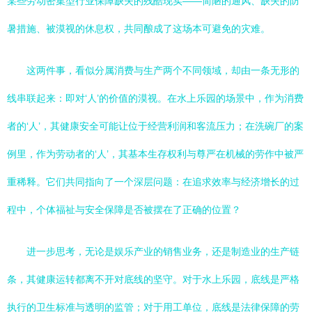
某些劳动密集型行业保障缺失的残酷现实——简陋的通风、缺失的防
暑措施、被漠视的休息权，共同酿成了这场本可避免的灾难。
这两件事，看似分属消费与生产两个不同领域，却由一条无形的
线串联起来：即对‘人’的价值的漠视。在水上乐园的场景中，作为消费
者的‘人’，其健康安全可能让位于经营利润和客流压力；在洗碗厂的案
例里，作为劳动者的‘人’，其基本生存权利与尊严在机械的劳作中被严
重稀释。它们共同指向了一个深层问题：在追求效率与经济增长的过
程中，个体福祉与安全保障是否被摆在了正确的位置？
进一步思考，无论是娱乐产业的销售业务，还是制造业的生产链
条，其健康运转都离不开对底线的坚守。对于水上乐园，底线是严格
执行的卫生标准与透明的监管；对于用工单位，底线是法律保障的劳