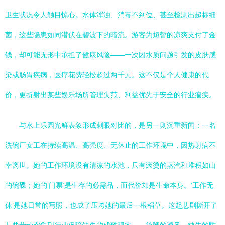
卫生状况令人触目惊心。水体浑浊、消毒不到位、甚至检测出超标细
菌，这些隐患如同潜伏在碧波下的暗流。游客为短暂的凉爽支付了金
钱，却可能无形中承担了健康风险——一次因水质问题引发的皮肤感
染或肠胃疾病，医疗花费轻松超过两千元。这不仅是个人健康的代
价，更折射出某些娱乐场所管理失范、利益优先于安全的行业痼疾。
与水上乐园光鲜表象形成刺眼对比的，是另一则沉重新闻：一名
洗碗厂女工在持续高温、高强度、无休止的工作环境中，因热射病不
幸离世。她的工作环境没有清凉的水池，只有滚烫的蒸汽和堆积如山
的碗碟；她的‘门票’是生存的必需品，而代价却是生命本身。‘工作无
休’是她日常的写照，也成了压垮她的最后一根稻草。这起悲剧撕开了